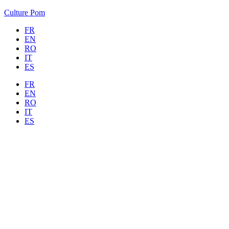
Culture Pom
FR
EN
RO
IT
ES
FR
EN
RO
IT
ES