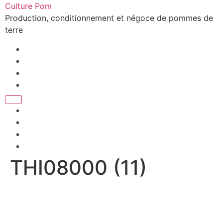
Aller
Culture Pom
au
Production, conditionnement et négoce de pommes de
contenu
terre
THI08000 (11)